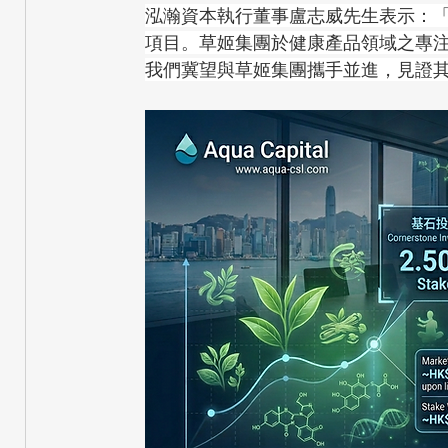
泓瀚資本執行董事盧志威先生表示：
項目。草姬集團於健康產品領域之專
我們冀望與草姬集團攜手並進，見證